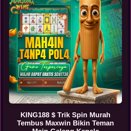
Layanan 24 Jam
Server Premium
Dukungan Nonstop
Cepat & Aman
Reward Harian
Raih berbagai reward menarik melalui aktivitas harian.
Akses Platform
Lihat
Hubungi Admin
KING188 $ Trik Spin Murah Tembus
Maxwin Bikin Teman Main Geleng Kepala
Event Unggulan
Berpartisipasi dalam event pilihan dengan berbagai hadiah
KING188
Menguasai seni pengaturan modal melalui trik
spesial.
spin murah kini menjadi perbincangan hangat di
kalangan komunitas karena efektivitasnya yang luar
Lihat
KING188 $ Trik Spin Murah
biasa dalam mendobrak batas kemenangan maksimal
tanpa harus merogoh kocek terlalu dalam. Banyak
Tembus Maxwin Bikin Teman
pemain sering kali mengira bahwa hasil besar hanya