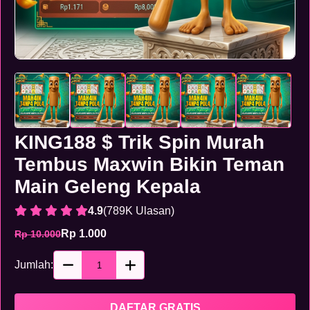
KING188 $ Trik Spin Murah
Tembus Maxwin Bikin Teman
Main Geleng Kepala
4.9
(789K Ulasan)
Rp 1.000
Rp 10.000
Jumlah:
DAFTAR GRATIS